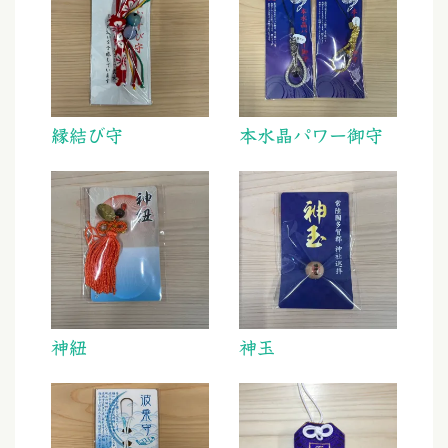
縁結び守
本水晶パワー御守
神紐
神玉