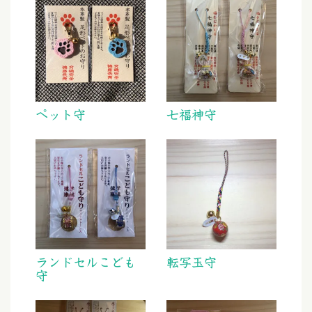
ペット守
七福神守
ランドセルこども
転写玉守
守