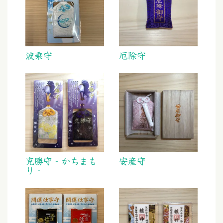
波乗守
厄除守
克勝守‐かちまも
安産守
り‐