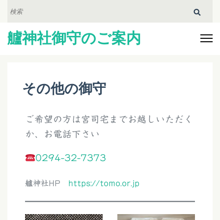
コ
検
索:
ン
艫神社御守のご案内
テ
ン
ツ
へ
その他の御守
ス
キ
ご希望の方は宮司宅までお越しいただく
ッ
か、お電話下さい
プ
(Enter
0294-32-7373
を
押
艫神社HP
https://tomo.or.jp
す)