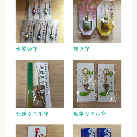
水琴鈴守
輝き守
金運カエル守
無事カエル守